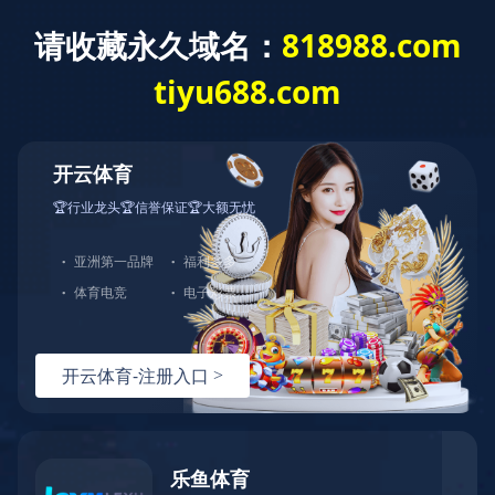
首页
公司简介
荣誉资质

荣誉资质
企业资质
企业专利
企业荣誉
企业业绩

企业业绩
米兰体育-米兰(中国) 业绩
公路工程业绩