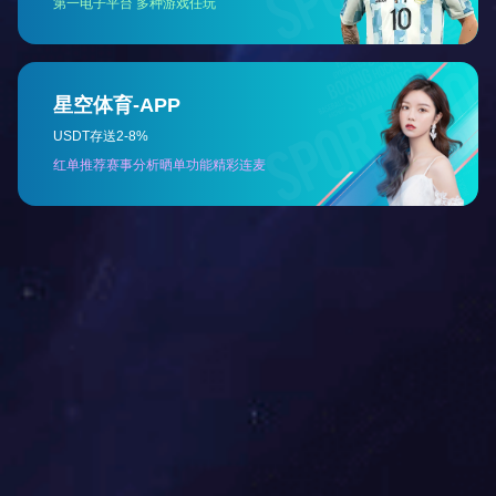
鑫竹海材料库工程
鑫竹海材料库工程
Details
福建省长汀职业中专学校区域性实训中心建设项目
福建省长汀职业中专学校区域性实训中心建设项目
Details
永定县寨下保障性住房10#、11#、12#、17#楼及2号、3号地下
室工程
永定县寨下保障性住房10#、11#、12#、17#楼及2号、3号地下
室工程
Details
滨湖卓越城文华园一期项目11号楼科研楼办公室内装饰工程
滨湖卓越城文华园一期项目11号楼科研楼办公室内装饰工程
Details
上一页
1