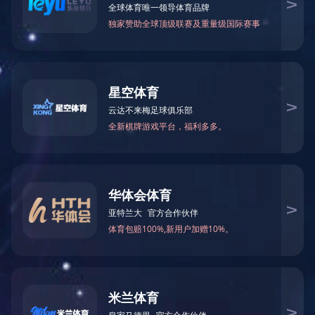
电力工程业绩
水利工程业绩
房建工程业绩
业绩展示
新闻中心

新闻中心
公司新闻
业内动态
米兰体育-米兰(中国)

米兰体育-米兰(中国)
联系方式
客户留言