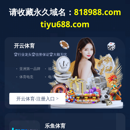
首页
公司简介
荣誉资质

荣誉资质
企业资质
企业专利
企业荣誉
企业业绩

企业业绩
米兰体育-米兰(中国) 业绩
公路工程业绩