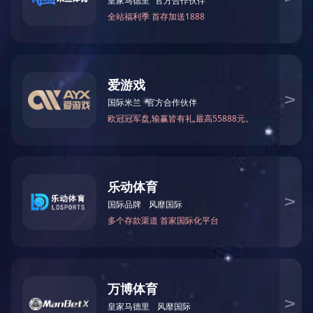
首页
公司简介
荣誉资质
企业资质
企业专利
企业荣誉
企业业绩
米兰体育-米兰(中国) 业绩
公路工程业绩
电力工程业绩
水利工程业绩
房建工程业绩
业绩展示
新闻中心
公司新闻
业内动态
米兰体育-米兰(中国)
联系方式
客户留言

首页
公司简介
荣誉资质

企业资质
企业专利
企业荣誉
企业业绩
