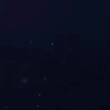
联系方式
留言应用名称：
客户留言
描述：
*
留言内容：
姓名：
性别：
男
女
手机：
电话：
传真：
邮箱：