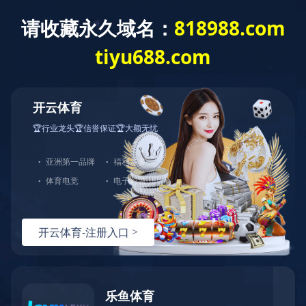
首页
公司简介
荣誉资质

荣誉资质
企业资质
企业专利
企业荣誉
企业业绩

企业业绩
米兰体育-米兰(中国) 业绩
公路工程业绩