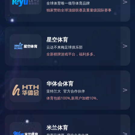
电力工程业绩
水利工程业绩
房建工程业绩
业绩展示
新闻中心

新闻中心
公司新闻
业内动态
米兰体育-米兰(中国)

米兰体育-米兰(中国)
联系方式
客户留言