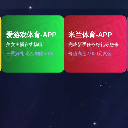
利工程业绩
房建工程业绩
利工程业绩
房建工程业绩