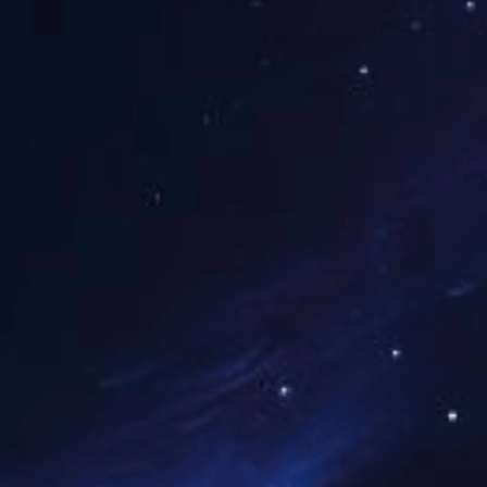
公路工程业绩
分类：
企业业绩
发布时间：
2022-04-26 12:06:14
访问量：
0
概要:
概要:
详情
序号
工程名称
1
中都镇县道X630军营圩段改造工程
2
上杭县稔田镇祝田村桥危桥改造工程
3
漳平市S219线灾害防治工程（2024-中-12
4
漳平S312线公路安保工程
5
G235线水泥硷路面修复工程K1734+000~K1740+
6
国道G358拓宽改造工程
7
巫山县骡坪镇凤岭6组公路通畅工程
8
上杭县633县道(蓝溪线)溪☐段公路改建工
9
坎市镇东街段至碧溪段集镇路面提升改造工
10
建瓯市东峰镇集镇环镇路(Y344)改建工程