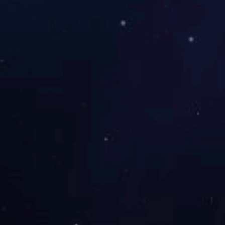
微信公众号
扫一扫关注微信公众号
ONLINE MESSAGE
联系方式
留言应用名称：
客户留言
描述：
*
留言内容：
姓名：
性别：
男
女