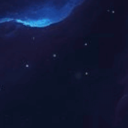
11
2020 年太和县农村公路扩面延伸工程项目施工(第1-26标
12
永春县外山乡云峰村大埔隘至四邦院公路硬化
13
罗源县西兰乡Y010岭官线岭尾店至官洋公路改
14
华安县华丰镇良埔村南山宫圣麒麟山路面硬化
15
浦城县"四好公路"乡道Y063富湖村入点至富湖村公
扫二维码用手机看
CONTACT INFORMATION
联系方式
福建省龙岩市新罗区东肖镇龙腾南路14号珠江大厦7层701室
0597-2336139
382955834@qq.com
WEBSITE QR CODE
网站二维码
扫一扫进入网站