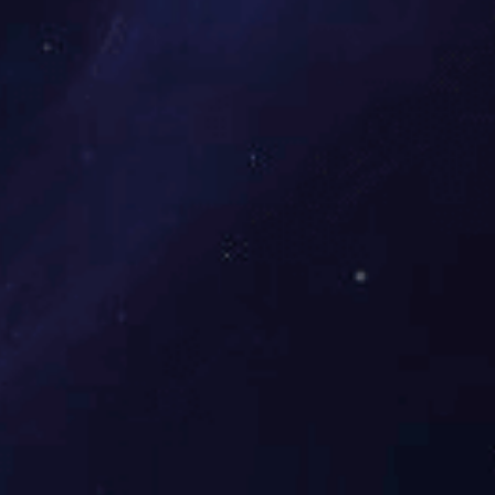
段)-21标段
太和县交通运输局
工程
永春县外山乡云峰村村民委员会
建工程
罗源县西兰乡人民政府
工程
华安县华丰镇良埔村村民委员会
路改建工程
浦城县万安乡人民政府