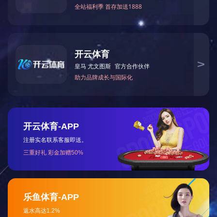
米兰体育-米兰(中国) 业绩
公路工程业绩
电力工程业绩
水利工程业绩
房建工程业绩
业绩展示
新闻中心

公司新闻
业内动态
米兰体育-米兰(中国)

联系方式
客户留言

米兰体育-米兰(中国)
公路工程
房建工程
当前位置：
首页
/
业绩展示