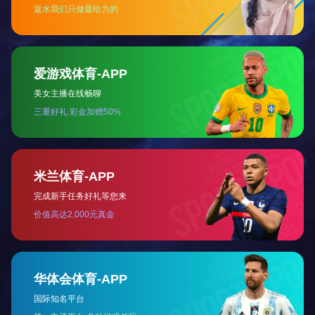
/
房建工程
/
济宁运河钢材大市场房屋工程
济宁运河钢材大市场房屋工程
工程描述
参数
济宁运河钢材大市场房屋工程
扫二维码用手机看
未找到相应参数组，请于后台属性模板中添加
上一个
上杭城发首苑
下一个
鑫竹海材料库工程