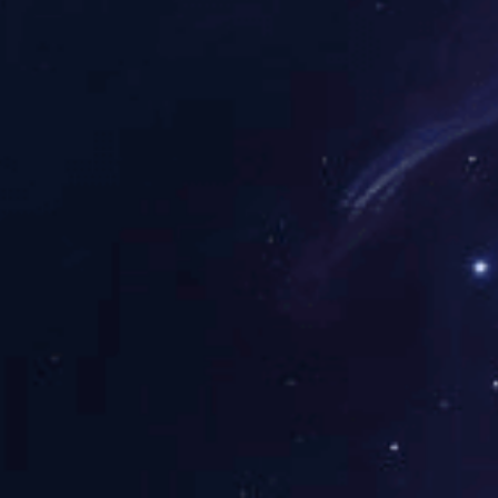
业绩展示
新闻中心

公司新闻
业内动态
米兰体育-米兰(中国)

联系方式
客户留言

米兰体育-米兰(中国)
公路工程
房建工程
当前位置：
首页
/
业绩展示
/
房建工程