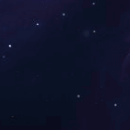
联系方式
福建省龙岩市新罗区东肖镇龙腾南路14号珠江大厦7层701室
0597-2336139
382955834@qq.com
WEBSITE QR CODE
网站二维码
扫一扫进入网站
微信公众号
扫一扫关注微信公众号
ONLINE MESSAGE
联系方式