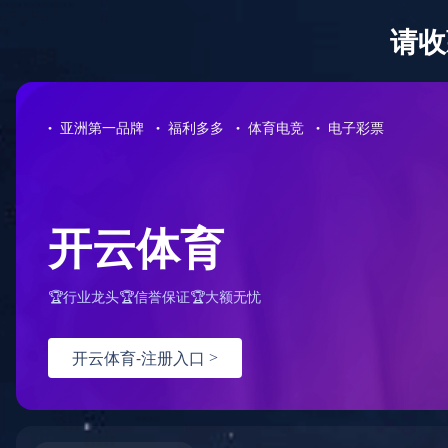
首页
公司简介
荣誉资质

荣誉资质
企业资质
企业专利
企业荣誉
企业业绩

企业业绩
米兰体育-米兰(中国) 业绩
公路工程业绩