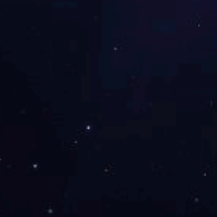
留言应用名称：
客户留言
描述：
*
留言内容：
姓名：
性别：
男
女
手机：
电话：
传真：
邮箱：
地址：