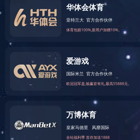
电力工程业绩
水利工程业绩
房建工程业绩
业绩展示
新闻中心

新闻中心
公司新闻
业内动态
米兰体育-米兰(中国)

米兰体育-米兰(中国)
联系方式
客户留言