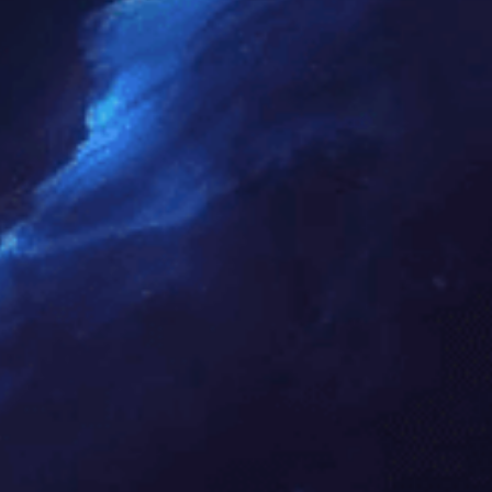
合同造价
专业规模
工程地址
签订日期
(万元)
宁德市
5883.3423
2024年3月
总承包
龙岩市新罗
2023年1月
总承包
5125.1335
区
晋江市
6982.0497
2022年6月
总承包
龙岩市上杭
2021年12
总承包
20488.8738
县
月