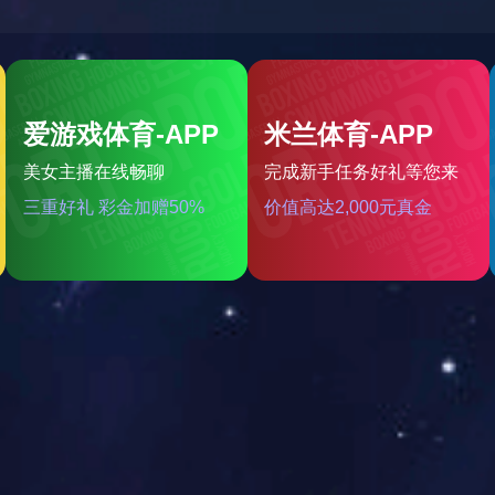
利工程业绩
房建工程业绩
利工程业绩
房建工程业绩