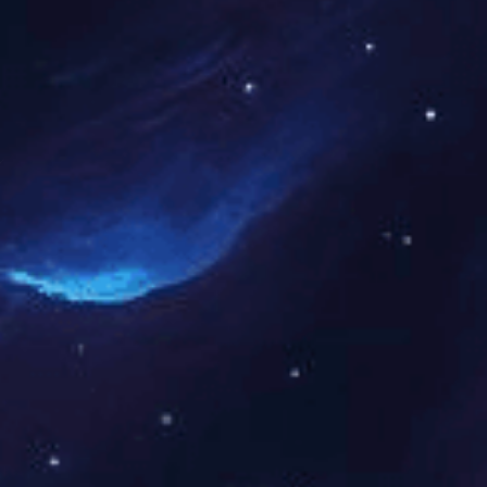
绿色装配式钢结构及桥梁智能制造基地项目-1号厂房
5
6
莆田市教师进修学院(附属小学教学综合楼D)
7
智慧谷科技创新园项目
福建林业职业技术学院天麟校区学生公寓5#楼及附属挡
8
工程
9
城发首院
10
德化县公路养护中心与应急救援抢险基地项目
安庆市动博物馆工程地下一层装饰装修施工项目
11
滨湖卓越城文华园一期项目11号楼科研楼办公室内装饰
12
程
武平县高梧中心幼儿园
13
巫山县当阳乡客运站建设项目配套接待用房
14
扫二维码用手机看