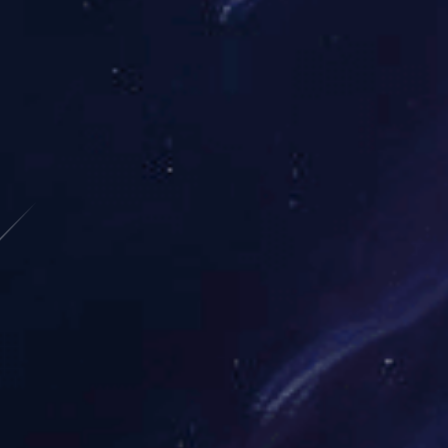
业绩展示
新闻中心

公司新闻
业内动态
米兰体育-米兰(中国)

联系方式
客户留言
米兰体育-米兰(中国) 业绩
公路工程业绩
水利工程业绩
电力工程业绩
房建工程业绩
当前位置：
首页
/
SEO详情
/
房建工程业绩