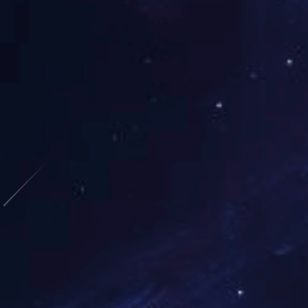
专利
专利
专利
专利
专利
专利
专利
专利
专利
专利
专利
×