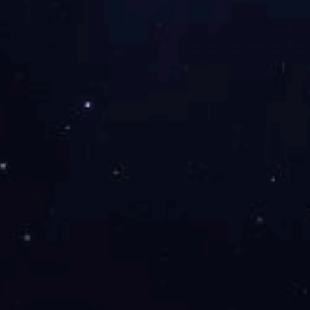
*
留言内容：
姓名：
性别：
男
女
手机：
电话：
传真：
邮箱：
地址：
邮编：
*
验证码：