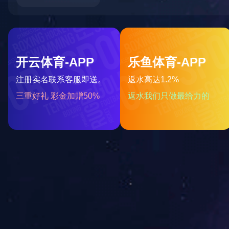
首页
公司简介
荣誉资质
企业资质
企业专利
企业荣誉
企业业绩
米兰体育-米兰(中国) 业绩
公路工程业绩
电力工程业绩
水
业绩展示
新闻中心
公司新闻
业内动态
米兰体育-米兰(中国)
联系方式
客户留言

首页
公司简介
荣誉资质

企业资质
企业专利
企业荣誉
企业业绩

米兰体育-米兰(中国) 业绩
公路工程业绩
电力工程业绩
水