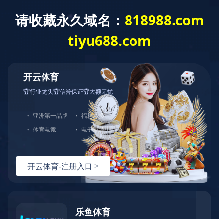
首页
公司简介
荣誉资质

荣誉资质
企业资质
企业专利
企业荣誉
企业业绩

企业业绩
米兰体育-米兰(中国) 业绩
公路工程业绩