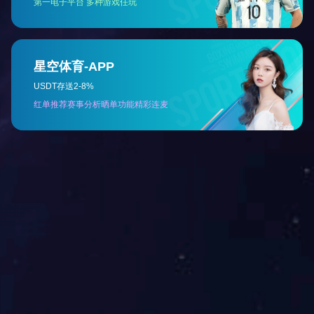
福建省龙岩市新罗区东肖镇龙腾南路14号珠江大厦7层701室
0597-2336139
382955834@qq.com
WEBSITE QR CODE
网站二维码
扫一扫进入网站
微信公众号
扫一扫关注微信公众号
ONLINE MESSAGE
联系方式