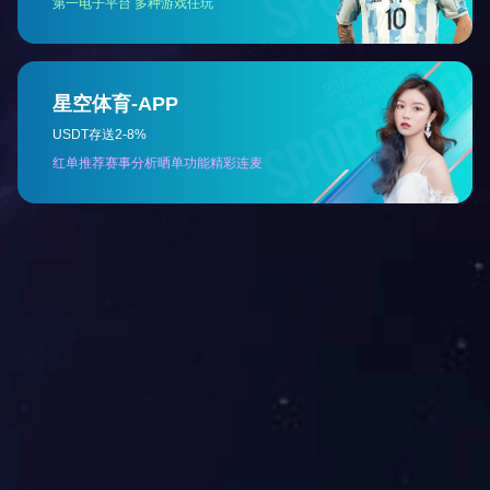
福建省龙岩市新罗区东肖镇龙腾南路14号珠江大厦7层701室
0597-2336139
382955834@qq.com
WEBSITE QR CODE
网站二维码
扫一扫进入网站
微信公众号
扫一扫关注微信公众号
ONLINE MESSAGE
联系方式