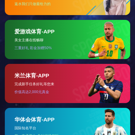
/
企业专利
/
专利
专利
工程描述
参数
扫二维码用手机看
未找到相应参数组，请于后台属性模板中添加
上一个
专利
下一个
专利
CONTACT INFORMATION
联系方式