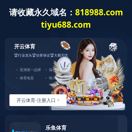
首页
公司简介
荣誉资质

荣誉资质
企业资质
企业专利
企业荣誉
企业业绩

企业业绩
米兰体育-米兰(中国) 业绩
公路工程业绩