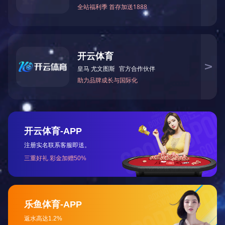
米兰体育-米兰(中国) 业绩
公路工程业绩
电力工程业绩
水利工程业绩
房建工程业绩
业绩展示
新闻中心

公司新闻
业内动态
米兰体育-米兰(中国)

联系方式
客户留言

米兰体育-米兰(中国)
公路工程
房建工程
当前位置：
首页
/
荣誉资质