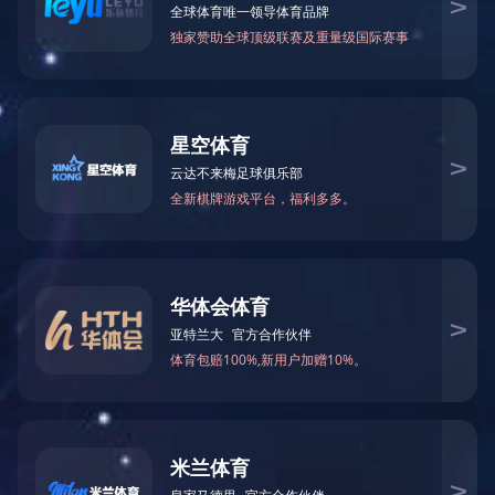
电力工程业绩
水利工程业绩
房建工程业绩
业绩展示
新闻中心

新闻中心
公司新闻
业内动态
米兰体育-米兰(中国)

米兰体育-米兰(中国)
联系方式
客户留言