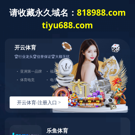
首页
公司简介
荣誉资质

荣誉资质
企业资质
企业专利
企业荣誉
企业业绩

企业业绩
米兰体育-米兰(中国) 业绩
公路工程业绩