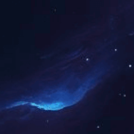
/
安全生产许可证-2
安全生产许可证-2
工程描述
参数
扫二维码用手机看
未找到相应参数组，请于后台属性模板中添加
上一个
安全生产许可证-1
下一个
承装电力设施许可证
CONTACT INFORMATION
联系方式
福建省龙岩市新罗区东肖镇龙腾南路14号珠江大厦7层701室