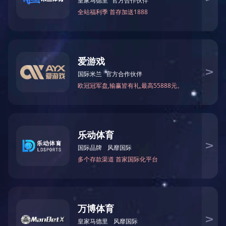
首页
公司简介
荣誉资质
企业资质
企业专利
企业荣誉
企业业绩
米兰体育-米兰(中国) 业绩
公路工程业绩
电力工程业绩
水利工程业绩
房建工程业绩
业绩展示
新闻中心
公司新闻
业内动态
米兰体育-米兰(中国)
联系方式
客户留言

首页
公司简介
荣誉资质

企业资质
企业专利
企业荣誉
企业业绩
