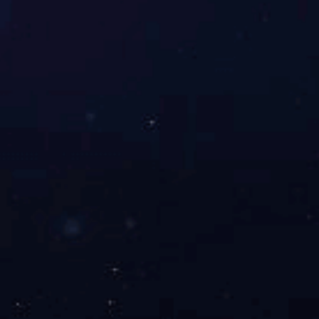
联系方式
留言应用名称：
客户留言
描述：
*
留言内容：
姓名：
性别：
男
女
手机：
电话：
传真：
邮箱：
地址：