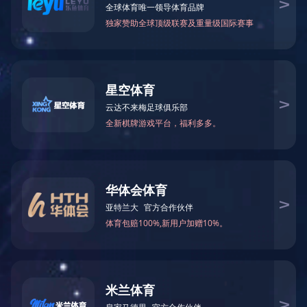
电力工程业绩
水利工程业绩
房建工程业绩
业绩展示
新闻中心

新闻中心
公司新闻
业内动态
米兰体育-米兰(中国)

米兰体育-米兰(中国)
联系方式
客户留言