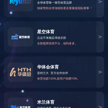
电力工程业绩
水利工程业绩
房建工程业绩
业绩展示
新闻中心

新闻中心
公司新闻
业内动态
米兰体育-米兰(中国)

米兰体育-米兰(中国)
联系方式
客户留言