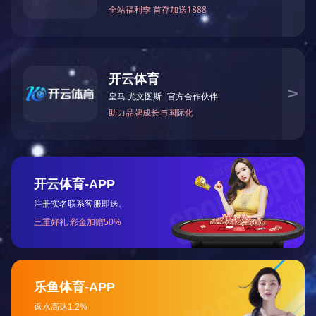
米兰体育-米兰(中国) 业绩
公路工程业绩
电力工程业绩
水利工程业绩
房建工程业绩
业绩展示
新闻中心

公司新闻
业内动态
米兰体育-米兰(中国)

联系方式
客户留言

米兰体育-米兰(中国)
公路工程
房建工程
当前位置：
首页
/
荣誉资质