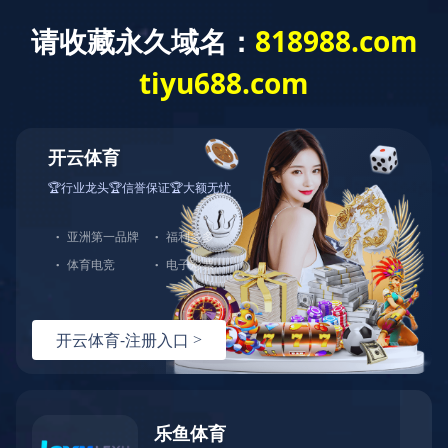
首页
公司简介
荣誉资质

荣誉资质
企业资质
企业专利
企业荣誉
企业业绩

企业业绩
米兰体育-米兰(中国) 业绩
公路工程业绩