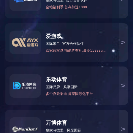
首页
公司简介
荣誉资质
企业资质
企业专利
企业荣誉
企业业绩
米兰体育-米兰(中国) 业绩
公路工程业绩
电力工程业绩
水利工程业绩
房建工程业绩
业绩展示
新闻中心
公司新闻
业内动态
米兰体育-米兰(中国)
联系方式
客户留言

首页
公司简介
荣誉资质

企业资质
企业专利
企业荣誉
企业业绩
