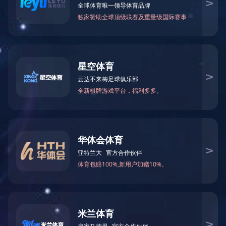
电力工程业绩
水利工程业绩
房建工程业绩
业绩展示
新闻中心

新闻中心
公司新闻
业内动态
米兰体育-米兰(中国)

米兰体育-米兰(中国)
联系方式
客户留言