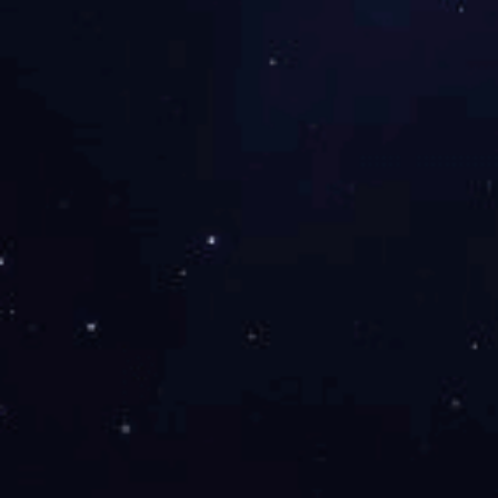
描述：
*
留言内容：
姓名：
性别：
男
女
手机：
电话：
传真：
邮箱：
地址：
邮编：
*
验证码：