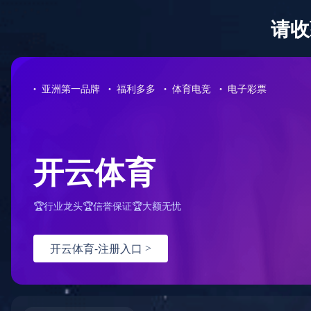
首页
公司简介
荣誉资质

荣誉资质
企业资质
企业专利
企业荣誉
企业业绩

企业业绩
米兰体育-米兰(中国) 业绩
公路工程业绩