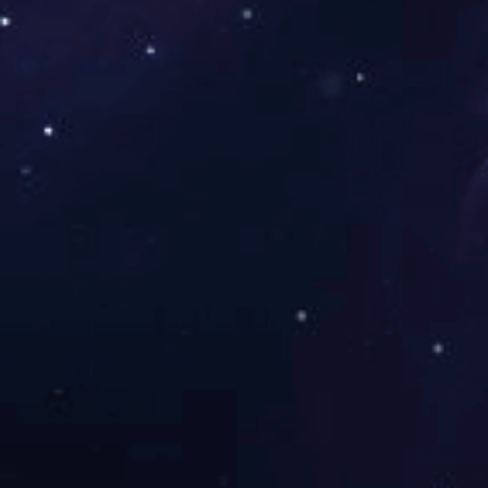
0597-2336139
382955834@qq.com
WEBSITE QR CODE
网站二维码
扫一扫进入网站
微信公众号
扫一扫关注微信公众号
ONLINE MESSAGE
联系方式
留言应用名称：
客户留言