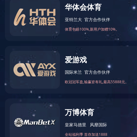
电力工程业绩
水利工程业绩
房建工程业绩
业绩展示
新闻中心

新闻中心
公司新闻
业内动态
米兰体育-米兰(中国)

米兰体育-米兰(中国)
联系方式
客户留言