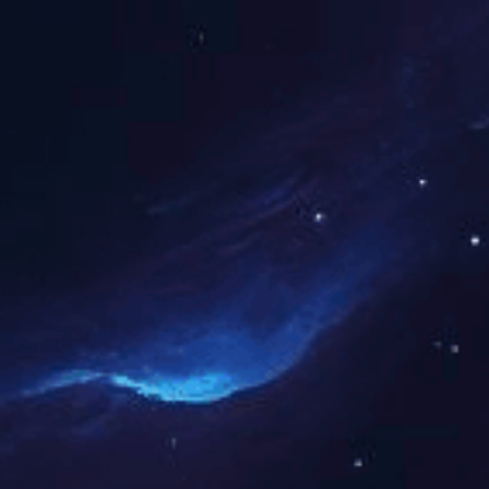
/
荣誉
荣誉
工程描述
参数
扫二维码用手机看
未找到相应参数组，请于后台属性模板中添加
上一个
荣誉
下一个
荣誉
CONTACT INFORMATION
联系方式
福建省龙岩市新罗区东肖镇龙腾南路14号珠江大厦7层701室