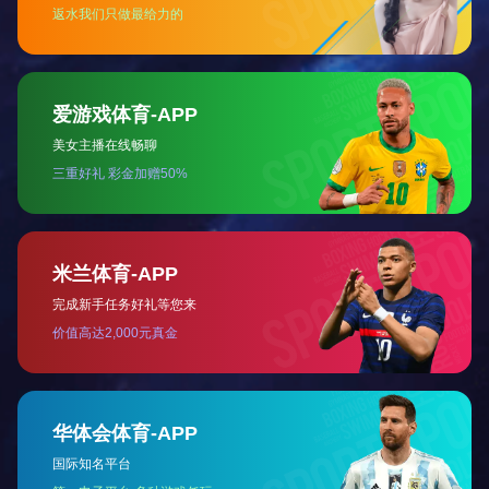
/
企业荣誉
/
2014-2015年度龙岩市守合同重信用企业
2014-2015年度龙岩市守合同重
信用企业
工程描述
参数
扫二维码用手机看
未找到相应参数组，请于后台属性模板中添加
上一个
2018-2019年度福建省守合同重信用企业
下一个
2016-2017年度龙岩市守合同重信用企业
CONTACT INFORMATION