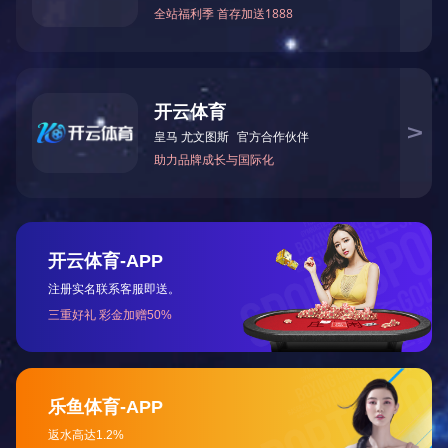
米兰体育-米兰(中国) 业绩
公路工程业绩
电力工程业绩
水利工程业绩
房建工程业绩
业绩展示
新闻中心

公司新闻
业内动态
米兰体育-米兰(中国)

联系方式
客户留言

米兰体育-米兰(中国)
公路工程
房建工程
当前位置：
首页
/
荣誉资质