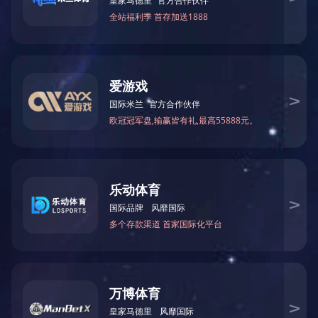
首页
公司简介
荣誉资质
企业资质
企业专利
企业荣誉
企业业绩
米兰体育-米兰(中国) 业绩
公路工程业绩
电力工程业绩
水利工程业绩
房建工程业绩
业绩展示
新闻中心
公司新闻
业内动态
米兰体育-米兰(中国)
联系方式
客户留言

首页
公司简介
荣誉资质

企业资质
企业专利
企业荣誉
企业业绩
