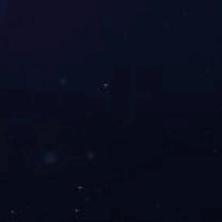
联系方式
留言应用名称：
客户留言
描述：
*
留言内容：
姓名：
性别：
男
女
手机：
电话：
传真：
邮箱：
地址：