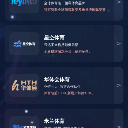
电力工程业绩
水利工程业绩
房建工程业绩
业绩展示
新闻中心

新闻中心
公司新闻
业内动态
米兰体育-米兰(中国)

米兰体育-米兰(中国)
联系方式
客户留言