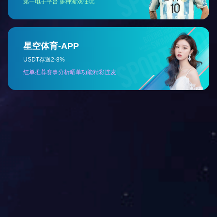
联系方式
福建省龙岩市新罗区东肖镇龙腾南路14号珠江大厦7层701室
0597-2336139
382955834@qq.com
WEBSITE QR CODE
网站二维码
扫一扫进入网站
微信公众号
扫一扫关注微信公众号
ONLINE MESSAGE