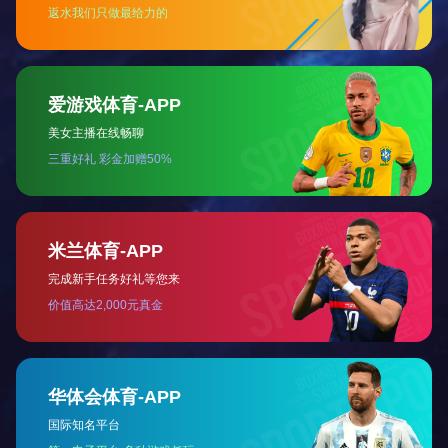
/
企业荣誉
/
2016-2017年度福建省守合同重信用企业
2016-2017年度福建省守合同重
信用企业
工程描述
参数
扫二维码用手机看
未找到相应参数组，请于后台属性模板中添加
上一个
荣誉
下一个
2018-2019年度福建省守合同重信用企业
CONTACT INFORMATION