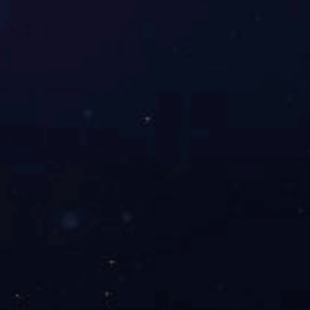
联系方式
留言应用名称：
客户留言
描述：
*
留言内容：
姓名：
性别：
男
女
手机：
电话：
传真：
邮箱：
地址：