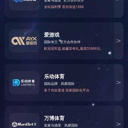
首页
公司简介
荣誉资质
企业资质
企业专利
企业荣誉
企业业绩
米兰体育-米兰(中国) 业绩
公路工程业绩
电力工程业绩
水利工程业绩
房建工程业绩
业绩展示
新闻中心
公司新闻
业内动态
米兰体育-米兰(中国)
联系方式
客户留言

首页
公司简介
荣誉资质

企业资质
企业专利
企业荣誉
企业业绩
