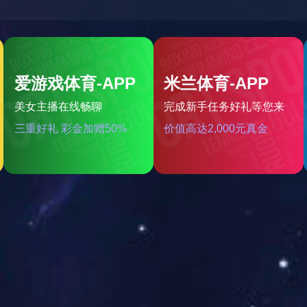
利工程业绩
房建工程业绩
利工程业绩
房建工程业绩