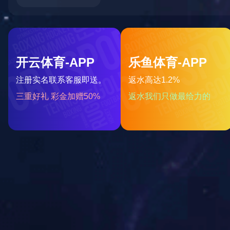
首页
公司简介
荣誉资质
企业资质
企业专利
企业荣誉
企业业绩
米兰体育-米兰(中国) 业绩
公路工程业绩
电力工程业绩
水
业绩展示
新闻中心
公司新闻
业内动态
米兰体育-米兰(中国)
联系方式
客户留言

首页
公司简介
荣誉资质

企业资质
企业专利
企业荣誉
企业业绩

米兰体育-米兰(中国) 业绩
公路工程业绩
电力工程业绩
水