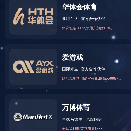
电力工程业绩
水利工程业绩
房建工程业绩
业绩展示
新闻中心

新闻中心
公司新闻
业内动态
米兰体育-米兰(中国)

米兰体育-米兰(中国)
联系方式
客户留言